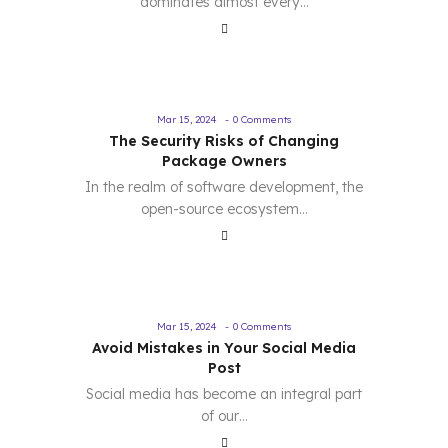
dominates almost every…
Mar 15, 2024
-
0 Comments
The Security Risks of Changing
Package Owners
In the realm of software development, the
open-source ecosystem…
Mar 15, 2024
-
0 Comments
Avoid Mistakes in Your Social Media
Post
Social media has become an integral part
of our…