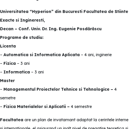
Universitatea “Hyperion” din Bucuresti
Facultatea de Stiinte
Exacte si Ingineresti,
Decan – Conf. Univ. Dr. Ing. Eugenie Posdărăscu
Programe de studiu:
Licenta
–
Automatica si Informatica Aplicata
– 4 ani, inginerie
–
Fizica
– 3 ani
–
Informatica
– 3 ani
Master
–
Managementul Proiectelor Tehnice si Tehnologice –
4
semetre
–
Fizica Materialelor si Aplicatii –
4 semestre
Facultatea
are un plan de invatamant adaptat la cerintele interne
si internationale, el asigurand un inalt nivel de pregatire teoretica si